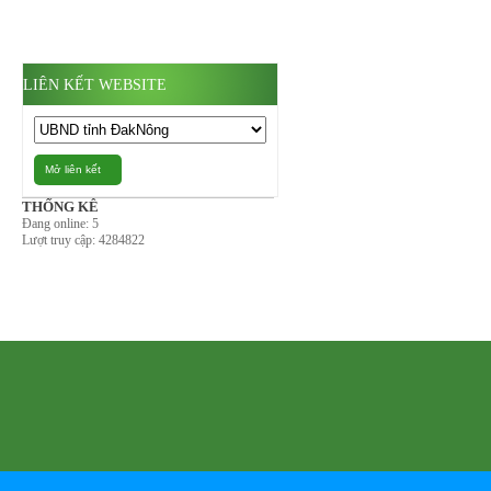
LIÊN KẾT WEBSITE
Mở liên kết
THỐNG KÊ
Đang online:
5
Lượt truy cập:
4284822