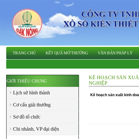
TRANG CHỦ
KẾT QUẢ MỞ THƯỞNG
VĂN BẢN PHÁP LÝ
KẾ HOẠCH SẢN XUẤ
GIỚI THIỆU CHUNG
NGHIỆP
Lịch sử hình thành
Kế hoạch sản xuất kinh doa
Cơ cấu giải thưởng
Sơ đồ tổ chức
Chi nhánh, VP đại diện